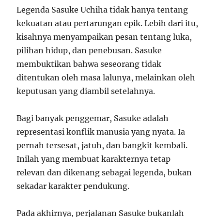
Legenda Sasuke Uchiha tidak hanya tentang
kekuatan atau pertarungan epik. Lebih dari itu,
kisahnya menyampaikan pesan tentang luka,
pilihan hidup, dan penebusan. Sasuke
membuktikan bahwa seseorang tidak
ditentukan oleh masa lalunya, melainkan oleh
keputusan yang diambil setelahnya.
Bagi banyak penggemar, Sasuke adalah
representasi konflik manusia yang nyata. Ia
pernah tersesat, jatuh, dan bangkit kembali.
Inilah yang membuat karakternya tetap
relevan dan dikenang sebagai legenda, bukan
sekadar karakter pendukung.
Pada akhirnya, perjalanan Sasuke bukanlah