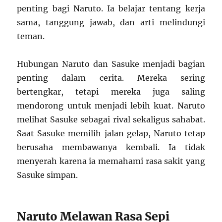
penting bagi Naruto. Ia belajar tentang kerja
sama, tanggung jawab, dan arti melindungi
teman.
Hubungan Naruto dan Sasuke menjadi bagian
penting dalam cerita. Mereka sering
bertengkar, tetapi mereka juga saling
mendorong untuk menjadi lebih kuat. Naruto
melihat Sasuke sebagai rival sekaligus sahabat.
Saat Sasuke memilih jalan gelap, Naruto tetap
berusaha membawanya kembali. Ia tidak
menyerah karena ia memahami rasa sakit yang
Sasuke simpan.
Naruto Melawan Rasa Sepi