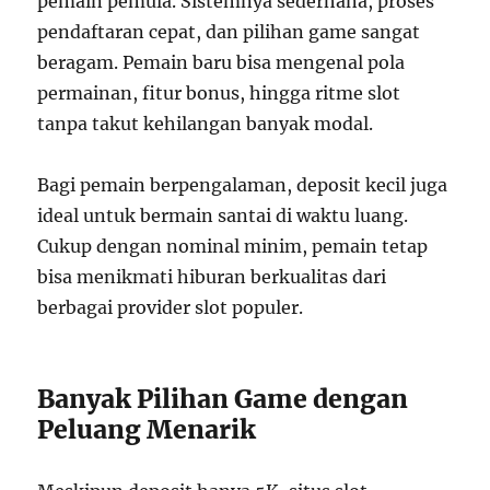
pemain pemula. Sistemnya sederhana, proses
pendaftaran cepat, dan pilihan game sangat
beragam. Pemain baru bisa mengenal pola
permainan, fitur bonus, hingga ritme slot
tanpa takut kehilangan banyak modal.
Bagi pemain berpengalaman, deposit kecil juga
ideal untuk bermain santai di waktu luang.
Cukup dengan nominal minim, pemain tetap
bisa menikmati hiburan berkualitas dari
berbagai provider slot populer.
Banyak Pilihan Game dengan
Peluang Menarik