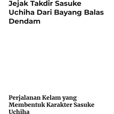
Jejak Takdir Sasuke
Uchiha Dari Bayang Balas
Dendam
Perjalanan Kelam yang
Membentuk Karakter Sasuke
Uchiha