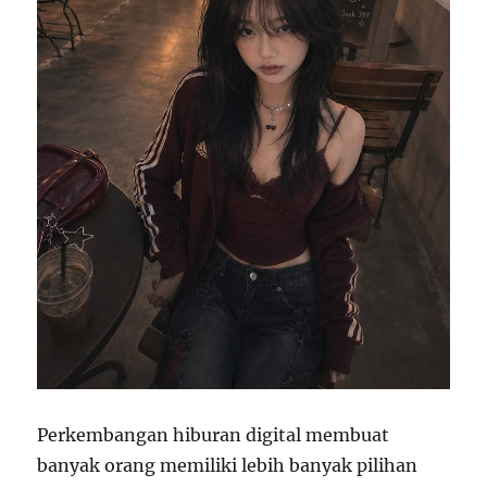
Perkembangan hiburan digital membuat
banyak orang memiliki lebih banyak pilihan