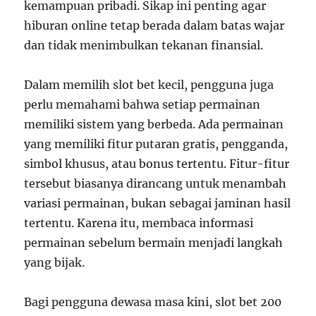
kemampuan pribadi. Sikap ini penting agar
hiburan online tetap berada dalam batas wajar
dan tidak menimbulkan tekanan finansial.
Dalam memilih slot bet kecil, pengguna juga
perlu memahami bahwa setiap permainan
memiliki sistem yang berbeda. Ada permainan
yang memiliki fitur putaran gratis, pengganda,
simbol khusus, atau bonus tertentu. Fitur-fitur
tersebut biasanya dirancang untuk menambah
variasi permainan, bukan sebagai jaminan hasil
tertentu. Karena itu, membaca informasi
permainan sebelum bermain menjadi langkah
yang bijak.
Bagi pengguna dewasa masa kini, slot bet 200