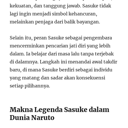
kekuatan, dan tanggung jawab. Sasuke tidak
lagi ingin menjadi simbol kehancuran,
melainkan penjaga dari balik bayangan.
Selain itu, peran Sasuke sebagai pengembara
mencerminkan pencarian jati diri yang lebih
dalam. Ia belajar dari masa lalu tanpa terjebak
di dalamnya. Langkah ini menandai awal takdir
baru, di mana Sasuke berdiri sebagai individu
yang matang dan sadar akan konsekuensi
setiap pilihannya.
Makna Legenda Sasuke dalam
Dunia Naruto