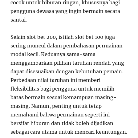
cocok untuk hiburan ringan, khususnya bagi
pengguna dewasa yang ingin bermain secara
santai.
Selain slot bet 200, istilah slot bet 100 juga
sering muncul dalam pembahasan permainan
modal kecil. Keduanya sama-sama
menggambarkan pilihan taruhan rendah yang
dapat disesuaikan dengan kebutuhan pemain.
Perbedaan nilai taruhan ini memberi
fleksibilitas bagi pengguna untuk memilih
batas bermain sesuai kemampuan masing-
masing. Namun, penting untuk tetap
memahami bahwa permainan seperti ini
bersifat hiburan dan tidak boleh dijadikan
sebagai cara utama untuk mencari keuntungan.