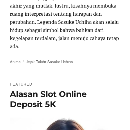
akhir yang mutlak. Justru, kisahnya membuka
ruang interpretasi tentang harapan dan
perubahan. Legenda Sasuke Uchiha akan selalu
hidup sebagai simbol bahwa bahkan dari
kegelapan terdalam, jalan menuju cahaya tetap
ada.
Categories
Tags
Anime
Jejak Takdir Sasuke Uchiha
FEATURED
Alasan Slot Online
Deposit 5K